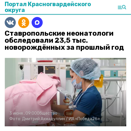
Портал Красногвардейского
округа
Ставропольские неонатологи
обследовали 23,5 тыс.
новорождённых за прошлый год
3 июня , 09:00
Общество
Фото:
Дмитрий Ахмадуллин /
ИА «Победа26»