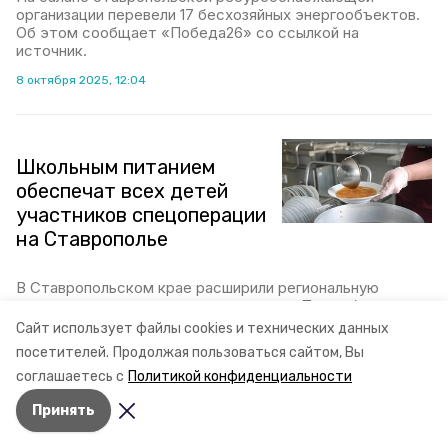
организации перевели 17 бесхозяйных энергообъектов.
Об этом сообщает «Победа26» со ссылкой на
источник.
8 октября 2025, 12:04
Школьным питанием
обеспечат всех детей
участников спецоперации
на Ставрополье
В Ставропольском крае расширили региональную
поддержку участников спецоперации. Подробнее
рассказал губернатор Владимир Владимиров.
Сайт использует файлы cookies и технических данных
посетителей.
Продолжая пользоваться сайтом, Вы
1 октября 2025, 15:07
соглашаетесь с
Политикой конфиденциальности
Принять
Проект «Дорога к