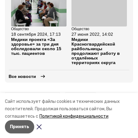
Общество
Общество
Об
18 сентября 2024, 17:13
27 июня 2022, 14:02
11
Медики проекта «За
Медики
Вы
здоровье» за три дня
Красногвардейской
ме
обследовали около 15
райбольницы
жи
тыс. пациентов
продолжают работу в
Кр
отдалённых
ок
территориях округа
Все новости
ставропольский край
минздрав
Сайт использует файлы cookies и технических данных
посетителей.
Продолжая пользоваться сайтом, Вы
туберкулез
соглашаетесь с
Политикой конфиденциальности
Принять
Авторы:
Кристина Кузёма