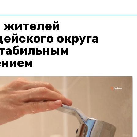
. жителей
ейского округа
стабильным
ением