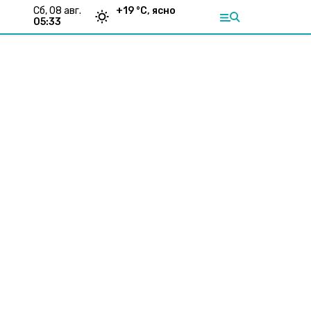
сб, 08 авг.
+
19
°С,
ясно
05:33