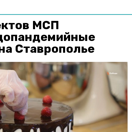
ектов МСП
допандемийные
на Ставрополье