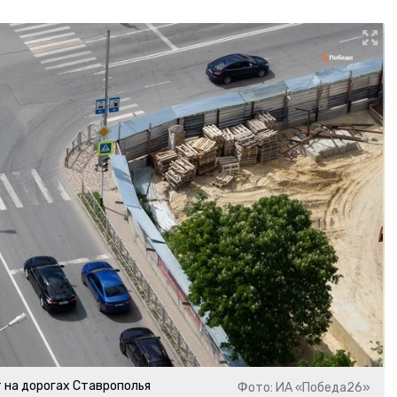
 на дорогах Ставрополья
Фото: ИА «Победа26»