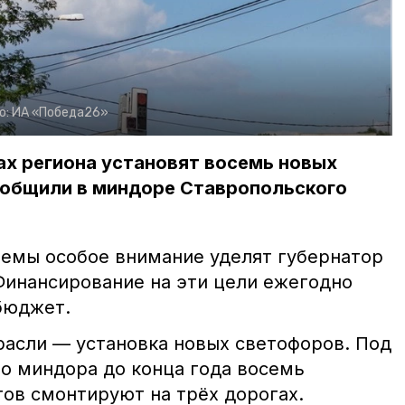
о:
ИА «Победа26»
гах региона установят восемь новых
ообщили в миндоре Ставропольского
емы особое внимание уделят губернатор
инансирование на эти цели ежегодно
бюджет.
расли — установка новых светофоров. Под
о миндора до конца года восемь
ов смонтируют на трёх дорогах.