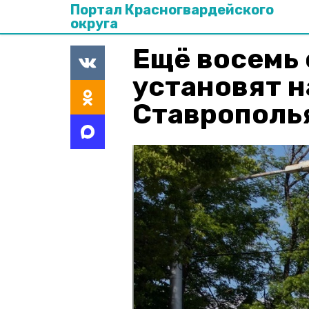
Портал Красногвардейского
округа
Ещё восемь
установят н
Ставрополь