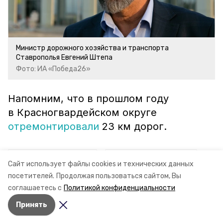
Министр дорожного хозяйства и транспорта
Ставрополья Евгений Штепа
Фото: ИА «Победа26»
Напомним, что в прошлом году
в Красногвардейском округе
отремонтировали
23 км дорог.
ставропольский край
владимир владимиров
Сайт использует файлы cookies и технических данных
посетителей.
Продолжая пользоваться сайтом, Вы
ремонт дорог
миндор ск
соглашаетесь с
Политикой конфиденциальности
Принять
Авторы:
Анастасия Колмыкова