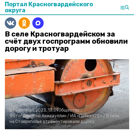
Портал Красногвардейского
округа
В селе Красногвардейском за
счёт двух госпрограмм обновили
дорогу и тротуар
27 сентября 2023, 13:59
Общество
Фото:
Дмитрий Ахмадуллин /
ИА «Победа26» /
В селе
на Ставрополье отремонтировали дорогу