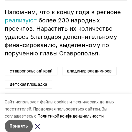
Напомним, что к концу года в регионе
реализуют
более 230 народных
проектов. Нарастить их количество
удалось благодаря дополнительному
финансированию, выделенному по
поручению главы Ставрополья.
ставропольский край
владимир владимиров
детская площадка
программа поддержки местных инициатив
Сайт использует файлы cookies и технических данных
посетителей.
Продолжая пользоваться сайтом, Вы
минфин ск
соглашаетесь с
Политикой конфиденциальности
Принять
Авторы:
Анастасия Колмыкова