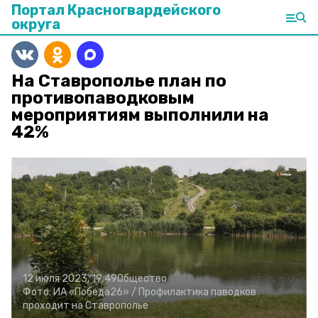
Портал Красногвардейского
округа
На Ставрополье план по
противопаводковым
мероприятиям выполнили на
42%
12 июля 2023, 19:49
Общество
Фото:
ИА «Победа26» /
Профилактика паводков
проходит на Ставрополье