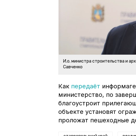
И.о. министра строительства и а
Савченко
Как
передаёт
информаген
министерство, по завер
благоустроит прилегаю
объекте установят ограж
проложат пешеходные д