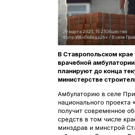
29 марта 2023, 15:23
Общество
Фото:
ИА «Победа26» /
В селе Пр
В Ставропольском крае 
врачебной амбулатории
планируют до конца тек
министерстве строител
Амбулаторию в селе При
национального проекта
получит современное обо
средств в том числе кр
минздрав и минстрой Ст