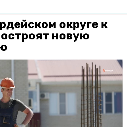
рдейском округе к
построят новую
ию