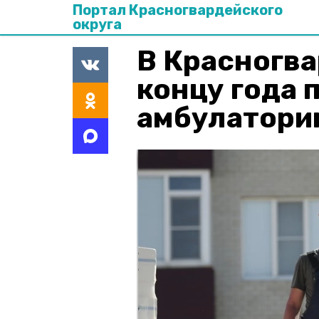
Портал Красногвардейского
округа
В Красногва
концу года 
амбулатор