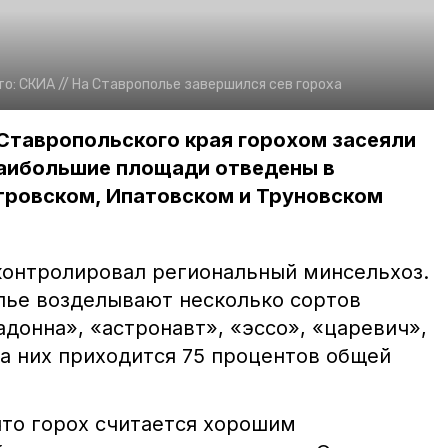
то:
СКИА //
На Ставрополье завершился сев гороха
Ставропольского края горохом засеяли
 Наибольшие площади отведены в
тровском, Ипатовском и Труновском
контролировал региональный минсельхоз.
лье возделывают несколько сортов
адонна», «астронавт», «эссо», «царевич»,
На них приходится 75 процентов общей
что горох считается хорошим