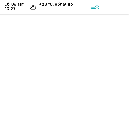
сб, 08 авг.
+
28
°С,
облачно
19:27