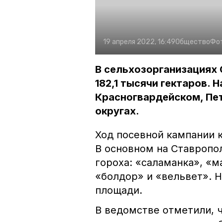
19 апреля 2022, 16:49
Общество
Фо
В сельхозорганизациях 
182,1 тысячи гектаров.
Красногвардейском, Пе
округах.
Ход посевной кампании 
В основном на Ставропо
гороха: «саламанка», «м
«болдор» и «вельвет». 
площади.
В ведомстве отметили, 