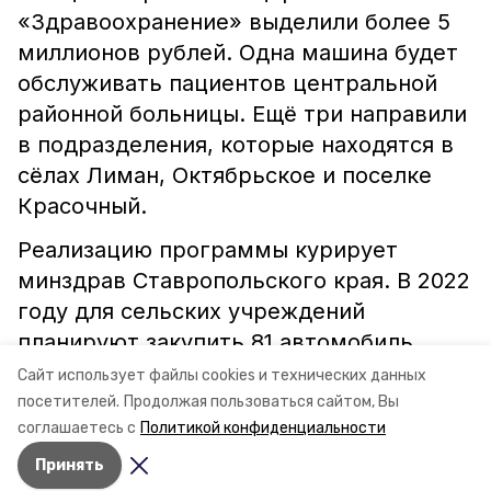
«Здравоохранение» выделили более 5
миллионов рублей. Одна машина будет
обслуживать пациентов центральной
районной больницы. Ещё три направили
в подразделения, которые находятся в
сёлах Лиман, Октябрьское и поселке
Красочный.
Реализацию программы курирует
минздрав Ставропольского края. В 2022
году для сельских учреждений
планируют закупить 81 автомобиль.
Сайт использует файлы cookies и технических данных
посетителей.
Продолжая пользоваться сайтом, Вы
ставропольский край
минздрав ск
соглашаетесь с
Политикой конфиденциальности
Принять
Авторы:
Сталина Лесь-Нелина