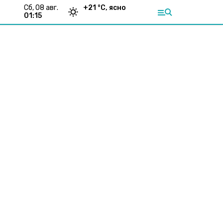
сб, 08 авг.
+
21
°С,
ясно
01:15