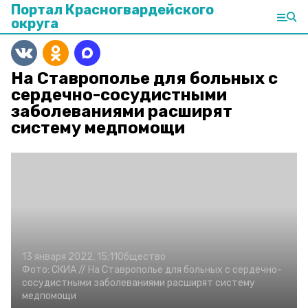
Портал Красногвардейского
округа
На Ставрополье для больных с
сердечно-сосудистными
заболеваниями расширят
систему медпомощи
13 января 2022, 15:11
Общество
Фото:
СКИА //
На Ставрополье для больных с сердечно-
сосудистными заболеваниями расширят систему
медпомощи