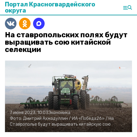
Портал Красногвардейского
округа
На ставропольских полях будут
выращивать сою китайской
селекции
7 июня 2023, 10:03
Экономика
Фото:
Дмитрий Ахмадуллин /
ИА «Победа26» /
На
Ставрополье будут выращивать китайскую сою