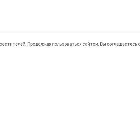
посетителей.
Продолжая пользоваться сайтом, Вы соглашаетесь 
ании
Мы в соцсетях
ная информация
нты
ий информационный портал»
ионное агентство»