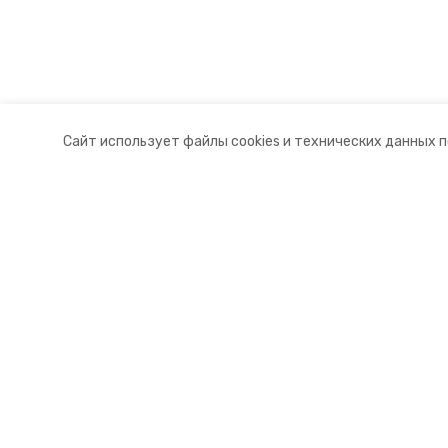
Сайт использует файлы cookies и технических данных 
Разделы
О комп
Новости
Контакт
Статьи
Докуме
© 2015 — 2025 «Красногвардейск
16+
Учредитель ГАУ СК «Ставропольское краевое информац
Главный редактор Тимченко М.П.