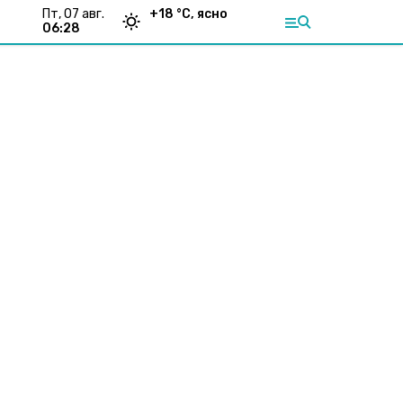
пт, 07 авг.
+
18
°С,
ясно
06:28