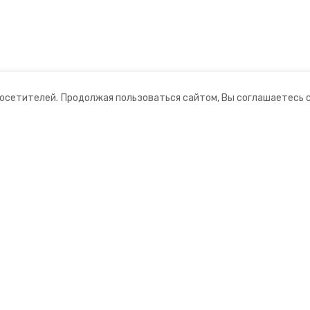
посетителей.
Продолжая пользоваться сайтом, Вы соглашаетесь 
ании
Мы в соцсетях
ная информация
нты
ий информационный портал»
ионное агентство»