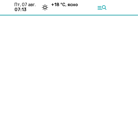
пт, 07 авг.
+
18
°С,
ясно
07:13