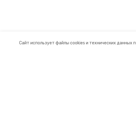
Сайт использует файлы cookies и технических данных 
Разделы
О комп
Новости
Контакт
Статьи
Докуме
© 2015 — 2025 «Красногвардейск
16+
Учредитель ГАУ СК «Ставропольское краевое информац
Главный редактор Тимченко М.П.