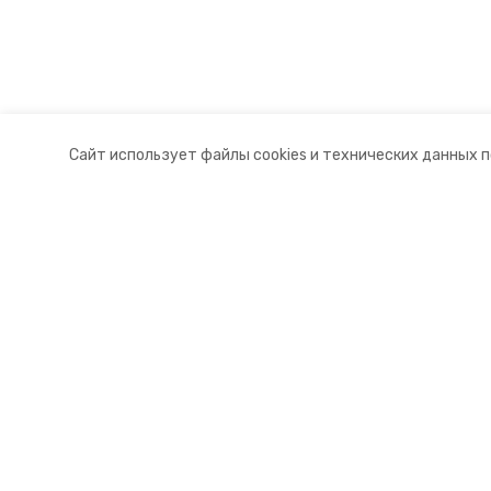
Сайт использует файлы cookies и технических данных 
Разделы
О комп
Новости
Контакт
Статьи
Докуме
© 2015 — 2025 «Красногвардейск
16+
Учредитель ГАУ СК «Ставропольское краевое информац
Главный редактор Тимченко М.П.