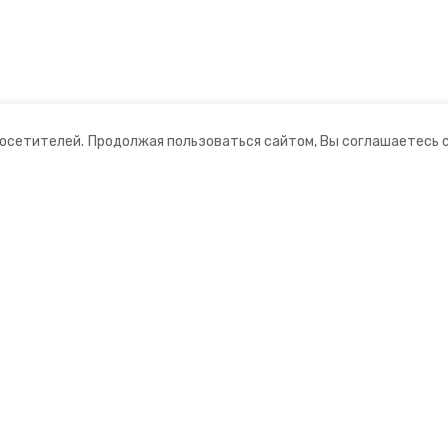
посетителей.
Продолжая пользоваться сайтом, Вы соглашаетесь 
ании
Мы в соцсетях
ная информация
нты
ий информационный портал»
ионное агентство»