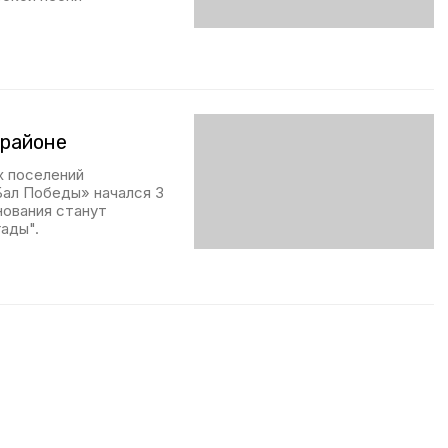
 районе
х поселений
Бал Победы» начался 3
нования станут
ады".