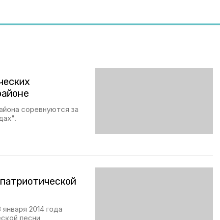
ческих
районе
айона соревнуются за
дах".
 патриотической
 января 2014 года
еской песни