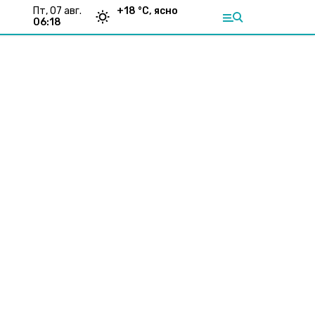
пт, 07 авг.
+
18
°С,
ясно
06:18