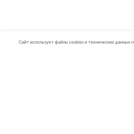
Сайт использует файлы cookies и технических данных 
Разделы
О комп
Новости
Контакт
Статьи
Докуме
© 2015 — 2025 «Красногвардейск
16+
Учредитель ГАУ СК «Ставропольское краевое информац
Главный редактор Тимченко М.П.