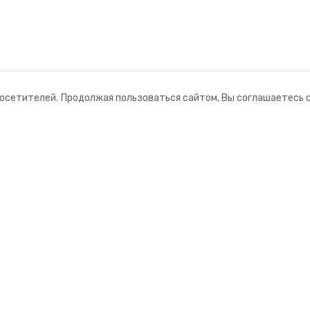
посетителей.
Продолжая пользоваться сайтом, Вы соглашаетесь 
ании
Мы в соцсетях
ная информация
нты
ий информационный портал»
ионное агентство»