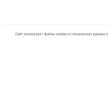
Сайт использует файлы cookies и технических данных 
Разделы
О комп
Новости
Контакт
Статьи
Докуме
© 2015 — 2025 «Красногвардейск
16+
Учредитель ГАУ СК «Ставропольское краевое информац
Главный редактор Тимченко М.П.