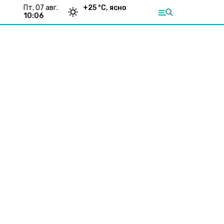
пт, 07 авг.
+
25
°С,
ясно
10:06