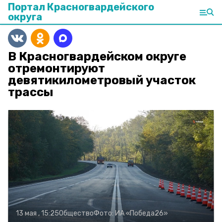
Портал Красногвардейского
округа
В Красногвардейском округе
отремонтируют
девятикилометровый участок
трассы
13 мая , 15:25
Общество
Фото:
ИА «Победа26»