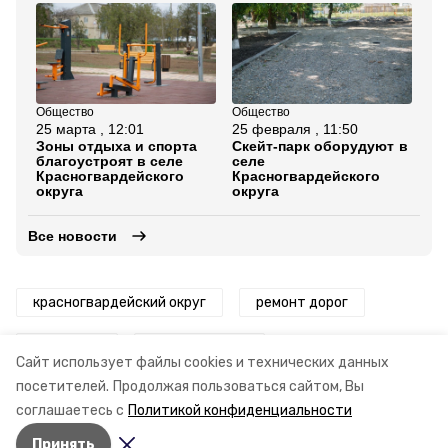
Общество
Общество
Об
25 марта , 12:01
25 февраля , 11:50
4 
Зоны отдыха и спорта
Скейт-парк оборудуют в
Пл
благоустроят в селе
селе
от
Красногвардейского
Красногвардейского
Кр
округа
округа
ок
Все новости
красногвардейский округ
ремонт дорог
миндор ск
губернатор ск
Сайт использует файлы cookies и технических данных
посетителей.
Продолжая пользоваться сайтом, Вы
владимир владимиров
соглашаетесь с
Политикой конфиденциальности
Принять