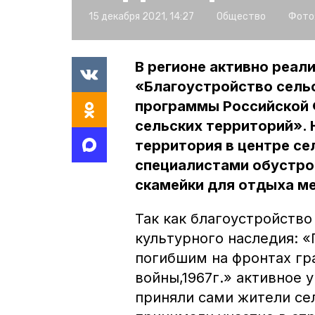
15 декабря 2021, 14:27
Общество
Фото
В регионе активно реал
«Благоустройство сель
программы Российской 
сельских территорий». 
территория в центре сел
специалистами обустро
скамейки для отдыха м
Так как благоустройств
культурного наследия: 
погибшим на фронтах гр
войны,1967г.» активное 
приняли сами жители сел