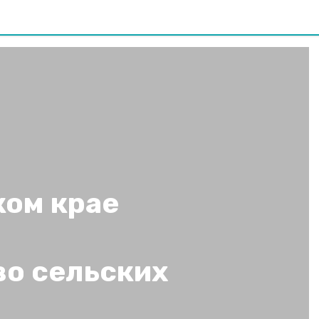
ком крае
во сельских