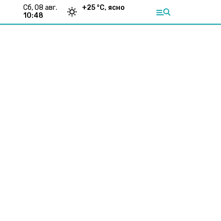
сб, 08 авг.
+
25
°С,
ясно
10:48