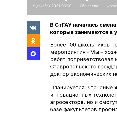
6 декабря 2021, 00:00
Общество
Фото:
В СтГАУ началась смена
которые занимаются в 
Более 100 школьников п
мероприятия «Мы – хозя
ребят поприветствовал и
Ставропольского госуда
доктор экономических н
Планируется, что юные ж
инновационных технолог
агросекторе, но и смогу
базе факультетов профи