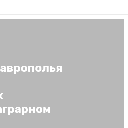
аврополья
х
аграрном