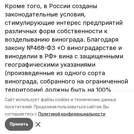
Кроме того, в России созданы
законодательные условия,
стимулирующие интерес предприятий
различных форм собственности к
возделыванию винограда. Благодаря
закону №468-ФЗ «О виноградарстве и
виноделии в РФ» вина с защищенными
географическими указаниями
(произведенные из одного сорта
винограда, собранного на ограниченной
территории) должны быть на 100%
произведены из отечественного
Сайт использует файлы cookies и технических данных
винного материала.
посетителей.
Продолжая пользоваться сайтом, Вы
соглашаетесь с
Политикой конфиденциальности
Принять
Авторы:
Ольга Винницкая