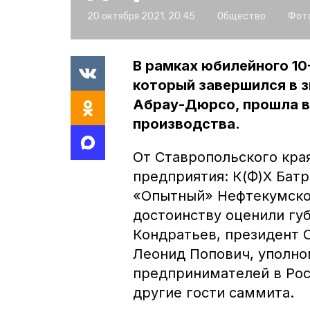
20 октября 2021, 20:45
Общество
Фото
В рамках юбилейного 10
который завершился в 
Абрау-Дюрсо, прошла в
производства.
От Ставропольского кра
предприятия: К(Ф)Х Бат
«Опытный» Нефтекумског
достоинству оценили гу
Кондратьев, президент 
Леонид Попович, уполно
предпринимателей в Рос
другие гости саммита.