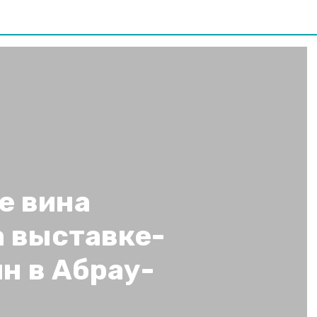
е вина
а выставке-
н в Абрау-