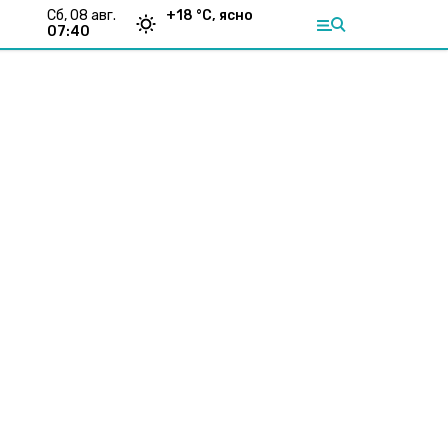
сб, 08 авг.
+
18
°С,
ясно
07:40