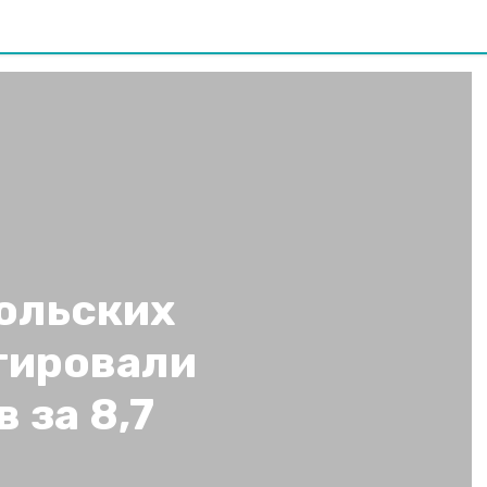
польских
тировали
 за 8,7