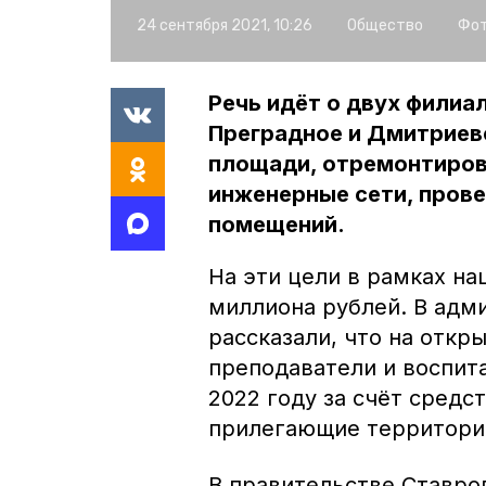
24 сентября 2021, 10:26
Общество
Фот
Речь идёт о двух филиа
Преградное и Дмитриевс
площади, отремонтиров
инженерные сети, прове
помещений.
На эти цели в рамках на
миллиона рублей. В адм
рассказали, что на откр
преподаватели и воспит
2022 году за счёт сред
прилегающие территори
В правительстве Ставро