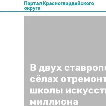
Портал Красногвардейского
округа
В двух ставро
сёлах отремон
школы искусств
миллиона