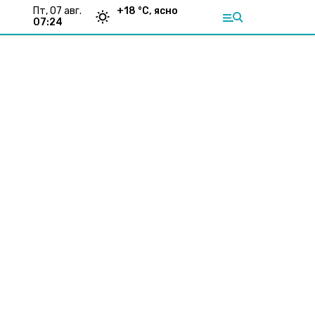
пт, 07 авг.
+
18
°С,
ясно
07:24