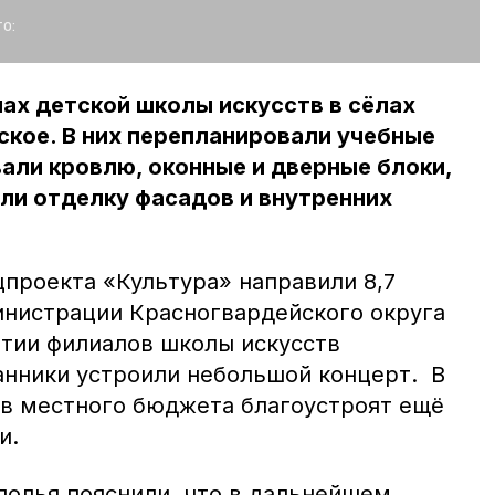
о:
лах детской школы искусств в сёлах
кое. В них перепланировали учебные
али кровлю, оконные и дверные блоки,
ли отделку фасадов и внутренних
цпроекта «Культура» направили 8,7
инистрации Красногвардейского округа
ытии филиалов школы искусств
анники устроили небольшой концерт. В
ств местного бюджета благоустроят ещё
и.
полья пояснили, что в дальнейшем