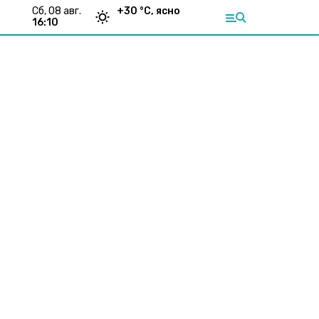
сб, 08 авг.
+
30
°С,
ясно
16:10