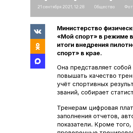
21 сентября 2021, 12:28
Общество
Фот
Министерство физическ
«Мой спорт» в режиме 
итоги внедрения пилот
спорт» в крае.
Она представляет собой
повышать качество трен
учёт спортивных резуль
званий, собирает статис
Тренерам цифровая плат
заполнения отчетов, ав
показатели. Кроме того
проверенные тренирово