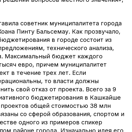
авила советник муниципалитета города
оана Пинту Бальсемау. Как прозвучало,
бюджетирования в городе состоит из
предложениям, технического анализа,
я. Максимальный бюджет каждого
 тысяч евро, причем муниципалитет
кт в течение трех лет. Если
рациональны, то власти должны
ить свой отказ от проекта. Всего за 9
циативного бюджетирования в Кашкайше
6 проектов общей стоимостью 38 млн
язаны со сферой образования, спортом и
честве одного из примеров спикер
лом районе города. Изначально идея его