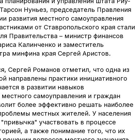
а планирования и управления штата Риу-
 Тарсон Нуньез, председатель Правления
ции развития местного самоуправления
астниками от Ставропольского края стали
ля Правительства – министр финансов
ариса Калинченко и заместитель
тра минфина края Сергей Аристов.
я, Сергей Романов отметил, что одна из
рой направлены практики инициативного
ается в развитии навыков
 местного самоуправления и граждан
зволит более эффективно решать наиболее
проблемы местных жителей. У населения
"привычка" участвовать в процессе
орией, а также понимание того, что их
и решении вопросов местного значения»,