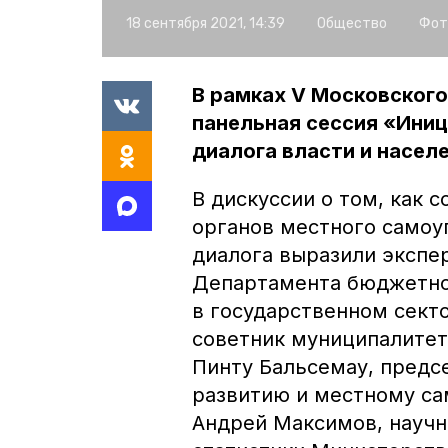
18 сентября 2021, 14:39
Общество
Фот
В рамках V Московского
панельная сессия «Ини
диалога власти и насел
В дискуссии о том, как
органов местного самоу
диалога выразили экспе
Департамента бюджетной
в государственном сект
советник муниципалитет
Пинту Бальсемау, предс
развитию и местному са
Андрей Максимов, науч