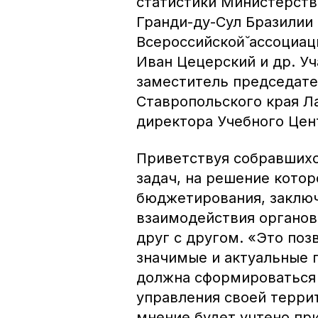
статистики Министерств
Гранди-ду-Сул Бразилии
Всероссийской̆ ассоциа
Иван Цецерский и др. Уч
заместитель председате
Ставропольского края Л
директора Учебного Цен
Приветствуя собравшихс
задач, на решение кото
бюджетирования, заключ
взаимодействия органов
друг с другом. «Это по
значимые и актуальные 
должна сформироваться 
управления своей террит
мнение будет учтено пр