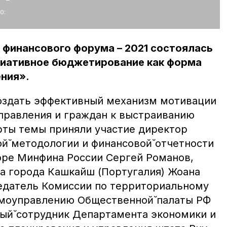
о:
 финансового форума – 2021 состоялась
циативное бюджетирование как форма
ения».
 создать эффективный механизм мотивации
правления и граждан к выстраиванию
рты темы приняли участие директор
̆ методологии и финансовой̆ отчетности
оре Минфина России Сергей Романов,
а города Кашкайш (Португалия) Жоана
едатель Комиссии по территориальному
моуправлению Общественной̆ палаты РФ
ный̆ сотрудник Департамента экономики и