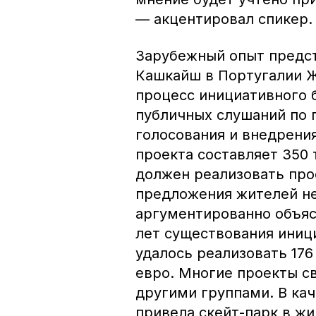
— акцентировал спикер.
Зарубежный опыт предст
Кашкайш в Португалии Ж
процесс инициативного 
публичных слушаний по 
голосования и внедрени
проекта составляет 350
должен реализовать прое
предложения жителей не
аргументированно объясн
лет существования ини
удалось реализовать 17
евро. Многие проекты св
другими группами. В ка
привела скейт-парк в жи