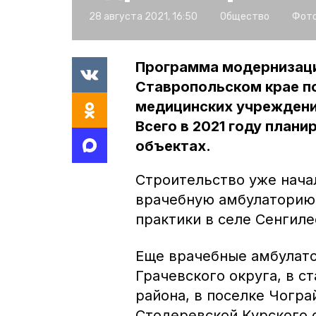
28 августа 2021, 16:50
Общество
Фото
Программа модернизаци
Ставропольском крае п
медицинских учреждений
Всего в 2021 году плани
объектах.
Строительство уже нача
врачебную амбулаторию 
практики в селе Сенгил
Еще врачебные амбулато
Грачевского округа, в с
района, в поселке Чогра
Стодеревской Курского 