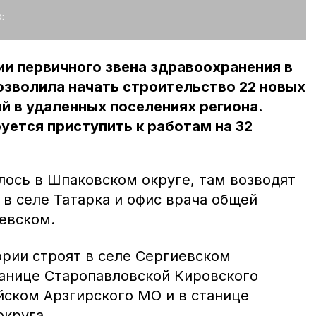
:
и первичного звена здравоохранения в
озволила начать строительство 22 новых
 в удаленных поселениях региона.
руется приступить к работам на 32
лось в Шпаковском округе, там возводят
в селе Татарка и офис врача общей
еевском.
рии строят в селе Сергиевском
танице Старопавловской Кировского
йском Арзгирского МО и в станице
округа.