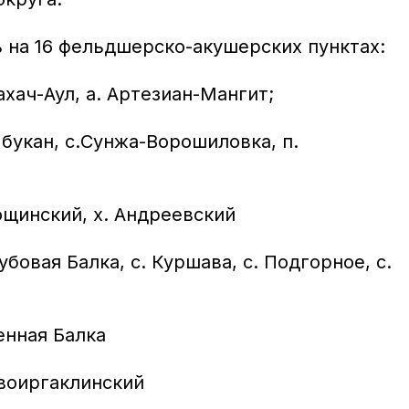
 на 16 фельдшерско-акушерских пунктах:
ахач-Аул, а. Артезиан-Мангит;
букан, с.Сунжа-Ворошиловка, п.
ощинский, х. Андреевский
бовая Балка, с. Куршава, с. Подгорное, с.
енная Балка
овоиргаклинский