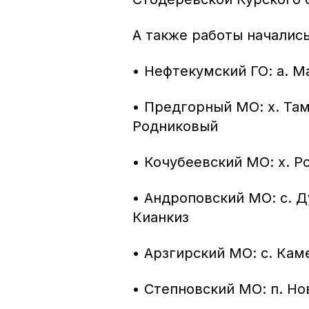
А также работы начались
• Нефтекумский ГО: а. М
• Предгорный МО: х. Там
Родниковый
• Кочубеевский МО: х. Р
• Андроповский МО: с. Ду
Кианкиз
• Арзгирский МО: с. Кам
• Степновский МО: п. Н