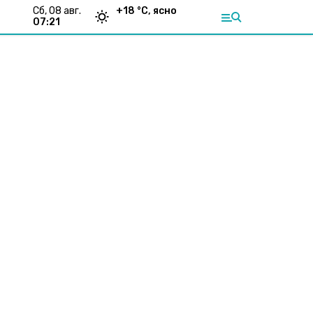
сб, 08 авг.
+
18
°С,
ясно
07:21