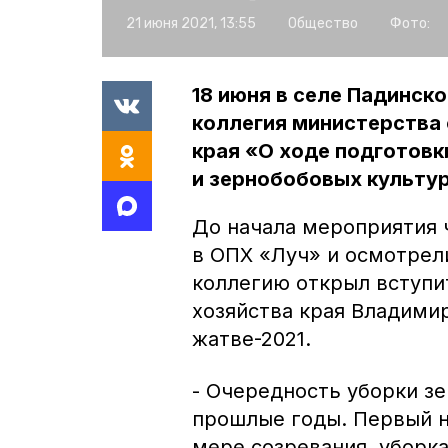
21 июня 2021, 13:55
Общество
Фото:
18 июня в селе Падинск
коллегия министерства
края «О ходе подготовк
и зернобобовых культур 
До начала мероприятия 
в ОПХ «Луч» и осмотрел
коллегию открыл вступи
хозяйства края Владимир
жатве-2021.
- Очередность уборки зе
прошлые годы. Первый н
мере созревания, уборк