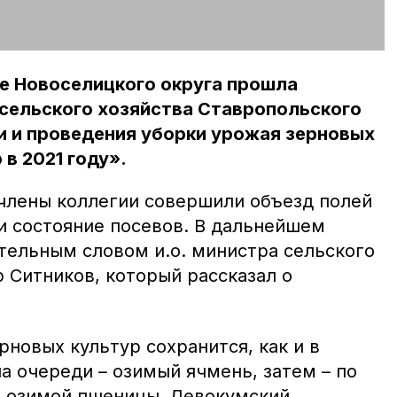
ое Новоселицкого округа прошла
 сельского хозяйства Ставропольского
и и проведения уборки урожая зерновых
в 2021 году».
члены коллегии совершили объезд полей
и состояние посевов. В дальнейшем
тельным словом и.о. министра сельского
 Ситников, который рассказал о
рновых культур сохранится, как и в
а очереди – озимый ячмень, затем – по
а озимой пшеницы. Левокумский,