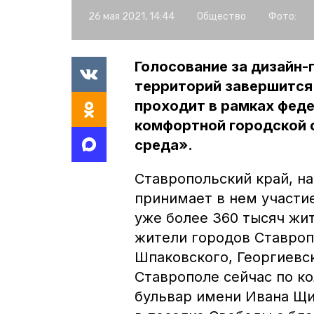
26 мая 2021, 14:44
Общество
Фото:
Голосование за дизайн
территорий завершится 
проходит в рамках фед
комфортной городской 
среда».
Ставропольский край, н
принимает в нем участи
уже более 360 тысяч жи
жители городов Ставропо
Шпаковского, Георгиевск
Ставрополе сейчас по к
бульвар имени Ивана Щип