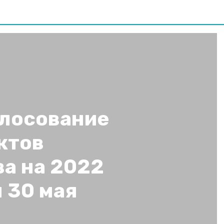
олосование
ктов
ва на 2022
 30 мая