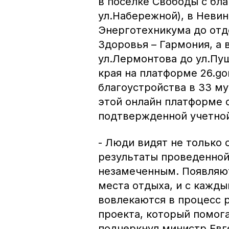
в поселке Свободы с бл
ул.Набережной), в Неви
Энерготехникума до отд
Здоровья – Гармония, а в
ул.Лермонтова до ул.Пуш
края на платформе 26.go
благоустройства в 33 му
этой онлайн платформе 
подтвержденной учетной
- Люди видят не только с
результаты проведенной
незамеченным. Появляю
места отдыха, и с кажд
вовлекаются в процесс 
проекта, который помога
подчеркнул министр Евг