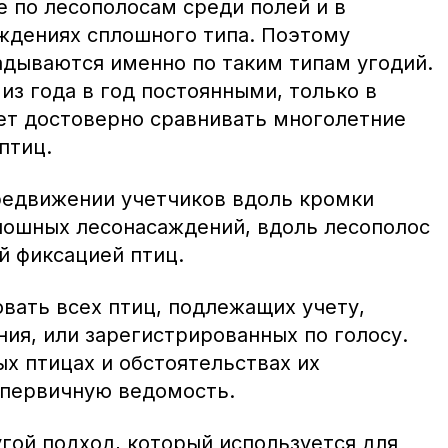
е по лесополосам среди полей и в
ждениях сплошного типа. Поэтому
дываются именно по таким типам угодий.
з года в год постоянными, только в
ет достоверно сравнивать многолетние
птиц.
ередвижении учетчиков вдоль кромки
лошных лесонасаждений, вдоль лесополос
й фиксацией птиц.
вать всех птиц, подлежащих учету,
ния, или зарегистрированных по голосу.
х птицах и обстоятельствах их
 первичную ведомость.
гой подход, который используется для