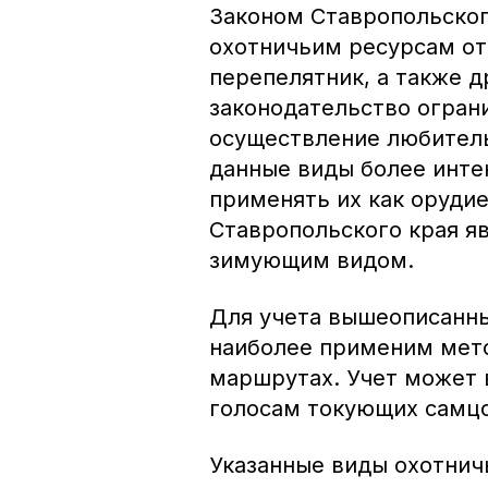
Законом Ставропольского 
охотничьим ресурсам от
перепелятник, а также д
законодательство огран
осуществление любитель
данные виды более инте
применять их как оруди
Ставропольского края я
зимующим видом.
Для учета вышеописанны
наиболее применим мето
маршрутах. Учет может 
голосам токующих самцов
Указанные виды охотнич