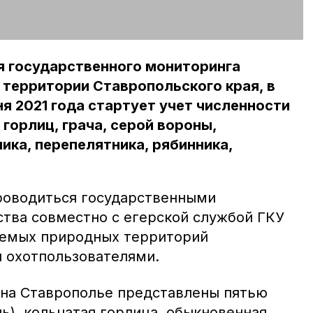
я государственного мониторинга
 территории Ставропольского края, в
ня 2021 года стартует учет численности
 горлиц, грача, серой вороны,
ика, перепелятника, рябинника,
роводиться государственными
тва совместно с егерской службой ГКУ
яемых природных территорий
и охотпользователями.
 на Ставрополье представлены пятью
ь), кольчатая горлица, обыкновенная