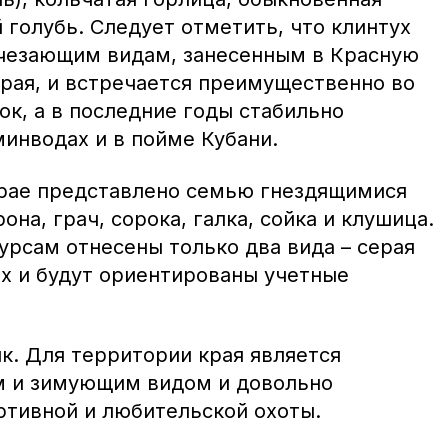
й голубь. Следует отметить, что клинтух
счезающим видам, занесенным в Красную
края, и встречается преимущественно во
к, а в последние годы стабильно
инводах и в пойме Кубани.
рае представлено семью гнездящимися
она, грач, сорока, галка, сойка и клушица.
урсам отнесены только два вида – серая
ых и будут ориентированы учетные
к. Для территории края является
м и зимующим видом и довольно
тивной и любительской охоты.