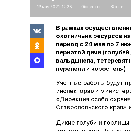
19 мая 2021, 12:23
Общество
Фото:
В рамках осуществлени
охотничьих ресурсов на
период с 24 мая по 7 ию
пернатой дичи (голубей,
вальдшнепа, тетеревятн
перепела и коростеля).
Учетные работы будут п
инспекторами министерс
«Дирекция особо охран
Ставропольского края» 
Дикие голуби и горлицы
видами: вяхирь (витютен