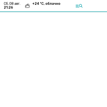
сб, 08 авг.
+
24
°С,
облачно
21:26