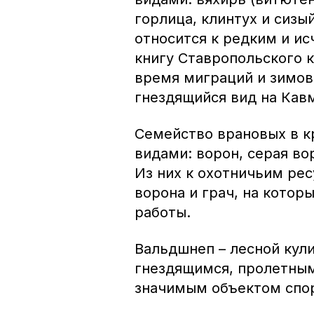
горлица, клинтух и сизы
относится к редким и и
книгу Ставропольского 
время миграций и зимово
гнездящийся вид на Кавм
Семейство врановых в к
видами: ворон, серая вор
Из них к охотничьим рес
ворона и грач, на котор
работы.
Вальдшнеп – лесной кули
гнездящимся, пролетны
значимым объектом спор