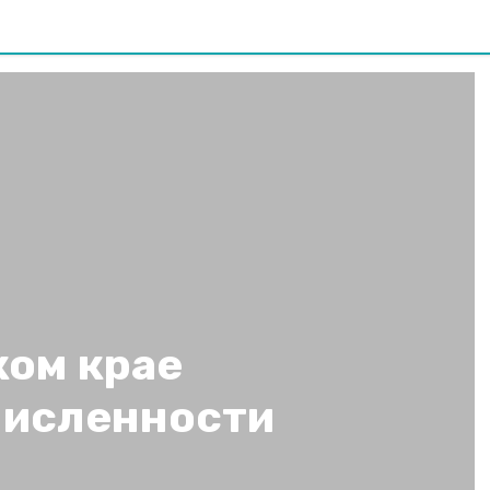
ком крае
численности