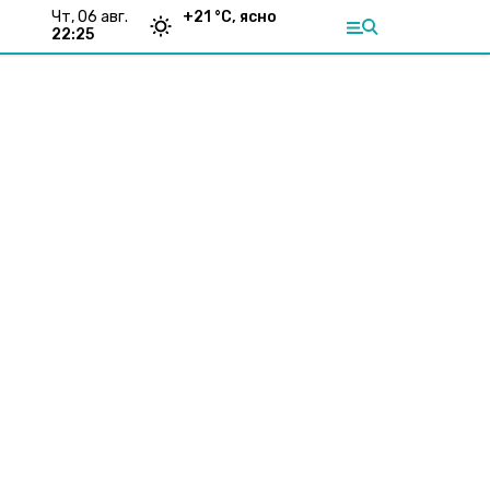
чт, 06 авг.
+
21
°С,
ясно
22:25