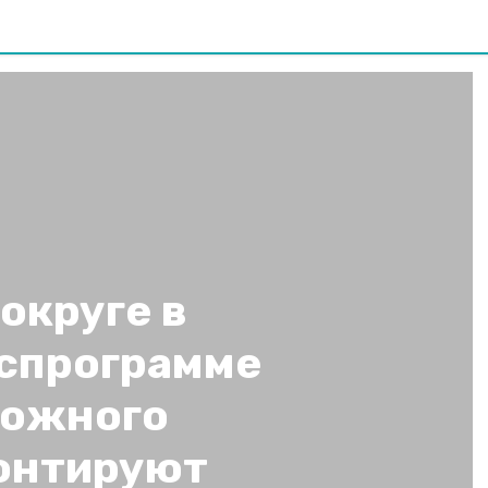
округе в
оспрограмме
рожного
онтируют