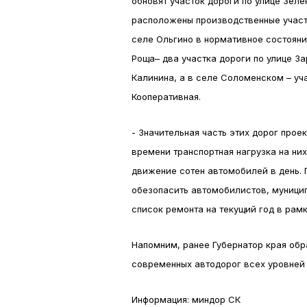
обновят участок дороги по улице Зеле
расположены производственные участк
селе Ольгино в нормативное состояни
Роща– два участка дороги по улице За
Калинина, а в селе Соломенском – уч
Кооперативная.
- Значительная часть этих дорог прое
времени транспортная нагрузка на них
движение сотен автомобилей в день. 
обезопасить автомобилистов, муницип
список ремонта на текущий год в рам
Напомним, ранее Губернатор края обр
современных автодорог всех уровней –
Информация: миндор СК