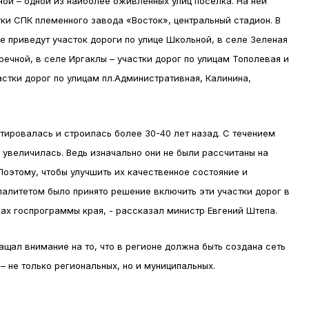
ной – одной из наиболее оживленных улиц поселка. На ней
и СПК племенного завода «Восток», центральный стадион. В
е приведут участок дороги по улице Школьной, в селе Зеленая
речной, в селе Иргаклы – участки дорог по улицам Тополевая и
астки дорог по улицам пл.Административная, Калинина,
ктировалась и строилась более 30-40 лет назад. С течением
 увеличилась. Ведь изначально они не были рассчитаны на
Поэтому, чтобы улучшить их качественное состояние и
алитетом было принято решение включить эти участки дорог в
ках госпрограммы края, - рассказал министр Евгений Штепа.
ащал внимание на то, что в регионе должна быть создана сеть
 не только региональных, но и муниципальных.