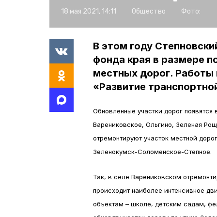
18 мая 2021, 14:11
Общество
Фото:
В этом году Степновски
фонда края в размере по
местных дорог. Работы 
«Развитие транспортно
Обновленные участки дорог появятся в
Варениковское, Ольгино, Зеленая Рощ
отремонтируют участок местной дорог
Зеленокумск-Соломенское-Степное.
Так, в селе Варениковском отремонти
происходит наиболее интенсивное дв
объектам – школе, детским садам, ф