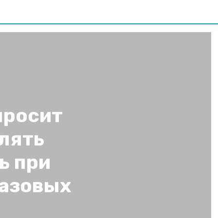
просит
лять
ь при
газовых