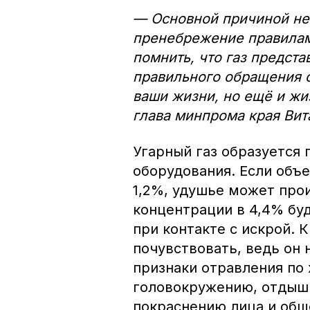
— Основной причиной нес
пренебрежение правилами
помнить, что газ предст
правильного обращения с
ваши жизни, но ещё и жи
глава минпрома края Ви
Угарный газ образуется 
оборудования. Если объе
1,2%, удушье может прои
концентрации в 4,4% бу
при контакте с искрой. 
почувствовать, ведь он 
признаки отравления по
головокружению, отдыш
покраснению лица и общ