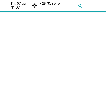
пт, 07 авг.
+
25
°С,
ясно
11:07