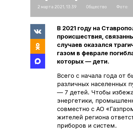
2 марта 2021, 13:39
Общество
Фото:
В 2021 году на Ставроп
происшествия, связанны
случаев оказался траги
газом в феврале погибла
которых — дети.
Всего с начала года от 
различных населенных пу
— 7 детей. Чтобы избеж
энергетики, промышленн
совместно с АО «Газпро
жителей региона ответс
приборов и систем.