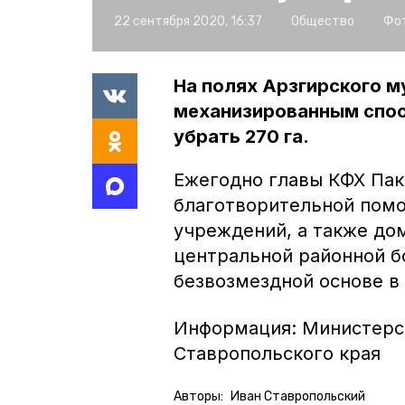
22 сентября 2020, 16:37
Общество
Фот
На полях Арзгирского м
механизированным спос
убрать 270 га.
Ежегодно главы КФХ Пак 
благотворительной пом
учреждений, а также до
центральной районной б
безвозмездной основе в 
Информация: Министерск
Ставропольского края
Авторы:
Иван Ставропольский