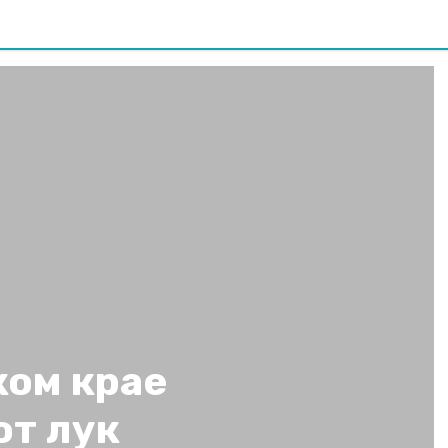
ком крае
ют лук