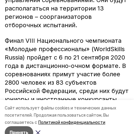
управления соревнованиями. Они будут
располагаться на территории 13
регионов – соорганизаторов
отборочных испытаний.
Финал VIII Национального чемпионата
«Молодые профессионалы» (WorldSkills
Russia) пройдет с 6 по 21 сентября 2020
года в дистанционно-очном формате. В
соревнованиях примут участие более
2800 человек из 83 субъектов
Российской Федерации, среди них будут
юниоры и иностранные конкурсанты.
Сайт использует файлы cookies и технических данных
Информация: миндор СК
посетителей.
Продолжая пользоваться сайтом, Вы
соглашаетесь с
Политикой конфиденциальности
Принять
Авторы:
Ольга Винницкая