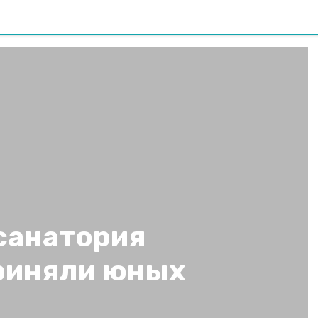
санатория
риняли юных