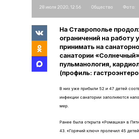
28 июля 2020, 12:56
Общество
Фото:
На Ставрополье продол
ограничений на работу у
принимать на санаторн
санатории «Солнечный»
пульманология, кардио
(профиль: гастроэнтеро
В них уже прибыли 52 и 47 детей соо
инфекции санатории заполняются нап
мер.
Ранее была открыта «Ромашка» в Пяти
43. «Горячий ключ» пролечил 45 детей