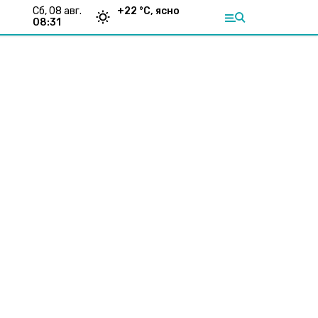
сб, 08 авг.
+
22
°С,
ясно
08:31