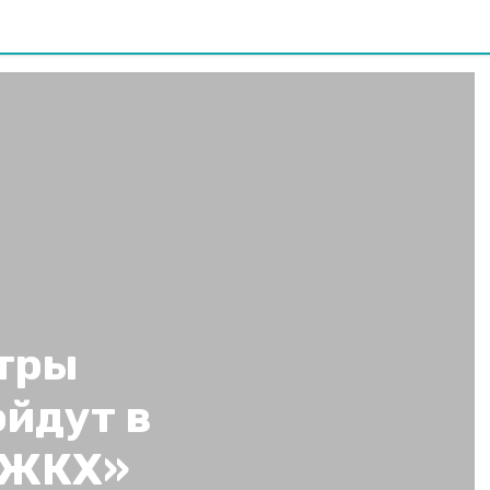
тры
ойдут в
 ЖКХ»