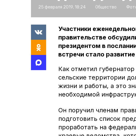
25 февраля 2019, 18:24
Общество
Фото
Участники еженедельно
правительстве обсудил
президентом в послани
встречи стало развитие
Как отметил губернатор
сельские территории до
жизни и работы, а это з
необходимой инфрастру
Он поручил членам прав
подготовить список пре
проработать на федерал
краевые ведомства, кот