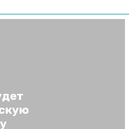
удет
ьскую
у