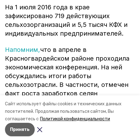
На 1 июля 2016 года в крае
зафиксировано 719 действующих
сельхозорганизаций и 5,5 тысяч КФХ и
индивидуальных предпринимателей.
Напомним,
что в апреле в
Красногвардейском районе проходила
экономическая конференция. На ней
обсуждались итоги работы
сельхозотрасли. В частности, отмечен
факт роста заработков селян
Красногвардейского района в 2017 году
Сайт использует файлы cookies и технических данных
на 32% к уровню 2015 года.
посетителей.
Продолжая пользоваться сайтом, Вы
соглашаетесь с
Политикой конфиденциальности
Принять
Авторы:
Ольга Пасынкова