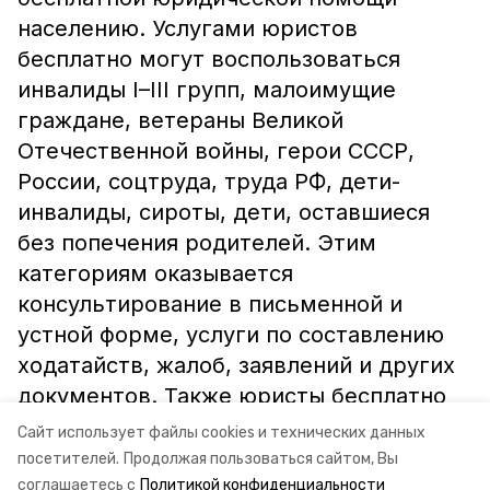
населению. Услугами юристов
бесплатно могут воспользоваться
инвалиды I–III групп, малоимущие
граждане, ветераны Великой
Отечественной войны, герои СССР,
России, соцтруда, труда РФ, дети-
инвалиды, сироты, дети, оставшиеся
без попечения родителей. Этим
категориям оказывается
консультирование в письменной и
устной форме, услуги по составлению
ходатайств, жалоб, заявлений и других
документов. Также юристы бесплатно
представляют интересы этих людей в
Сайт использует файлы cookies и технических данных
судах.
посетителей.
Продолжая пользоваться сайтом, Вы
соглашаетесь с
Политикой конфиденциальности