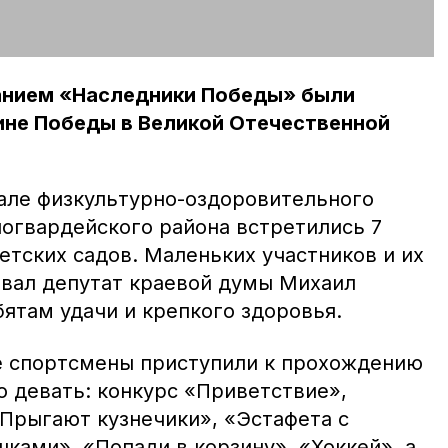
анием «Наследники Победы» были
ине Победы в Великой Отечественной
зале физкультурно-оздоровительного
огвардейского района встретились 7
етских садов. Маленьких участников и их
вал депутат краевой думы Михаил
ятам удачи и крепкого здоровья.
е спортсмены приступили к прохождению
о девать: конкурс «Приветствие»,
«Прыгают кузнечики», «Эстафета с
ками», «Попади в корзину», «Хоккей», а