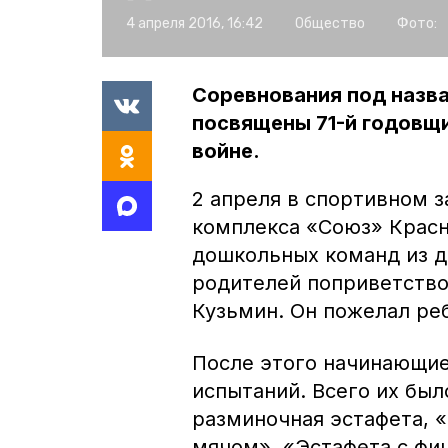
4 апреля 2016, 16:42
Общество
Фото:
Соревнования под назв
посвящены 71-й годовщ
войне.
2 апреля в спортивном 
комплекса «Союз» Красн
дошкольных команд из д
родителей поприветство
Кузьмин. Он пожелал реб
После этого начинающи
испытаний. Всего их был
разминочная эстафета, 
мячом», «Эстафета с фиш