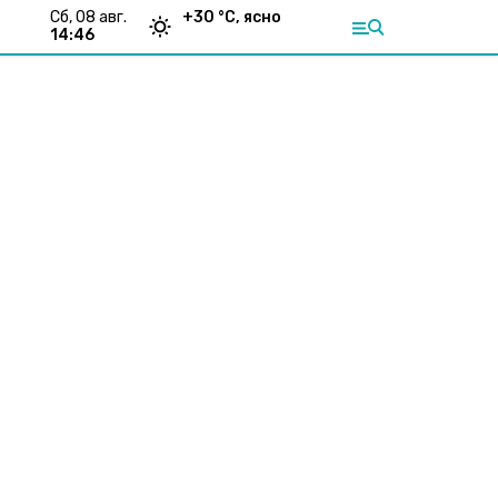
сб, 08 авг.
+
30
°С,
ясно
14:46