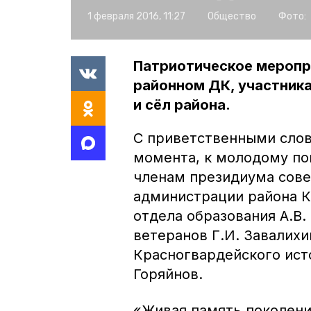
1 февраля 2016, 11:27
Общество
Фото:
Патриотическое меропри
районном ДК, участник
и сёл района.
С приветственными сло
момента, к молодому по
членам президиума сове
администрации района К
отдела образования А.В.
ветеранов Г.И. Завалихи
Красногвардейского исто
Горяйнов.
«Живая память поколени