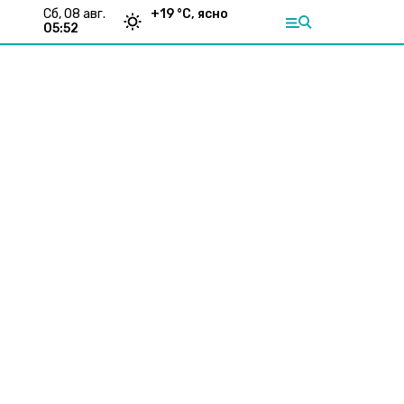
сб, 08 авг.
+
19
°С,
ясно
05:52