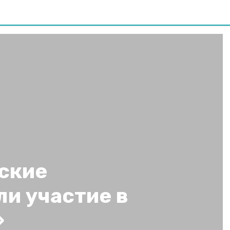
ские
и участие в
»