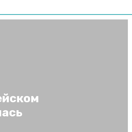
ейском
лась