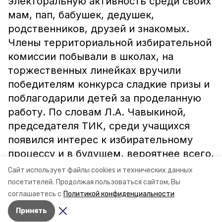
электоральную активность среди своих
мам, пап, бабушек, дедушек,
родственников, друзей и знакомых.
Члены территориальной избирательной
комиссии побывали в школах, на
торжественных линейках вручили
победителям конкурса сладкие призы и
поблагодарили детей за проделанную
работу. По словам Л.А. Чавыкиной,
председателя ТИК, среди учащихся
появился интерес к избирательному
процессу и в будущем, вероятнее всего,
они будут неравнодушны к жизни своей
Сайт использует файлы cookies и технических данных
страны, региона, района.
посетителей.
Продолжая пользоваться сайтом, Вы
соглашаетесь с
Политикой конфиденциальности
Принять
Авторы:
Владимир Афанасьев