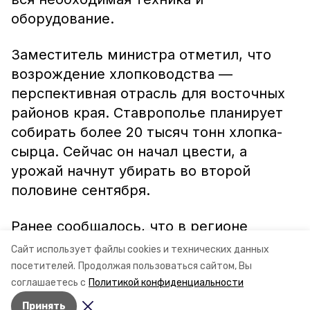
оборудование.
Заместитель министра отметил, что
возрождение хлопководства —
перспективная отрасль для восточных
районов края. Ставрополье планирует
собирать более 20 тысяч тонн хлопка-
сырца. Сейчас он начал цвести, а
урожай начнут убирать во второй
половине сентября.
Ранее сообщалось, что в регионе
началась
уборка овощей открытого
Сайт использует файлы cookies и технических данных
грунта.
посетителей.
Продолжая пользоваться сайтом, Вы
соглашаетесь с
Политикой конфиденциальности
Принять
Авторы:
Ольга Самсонова