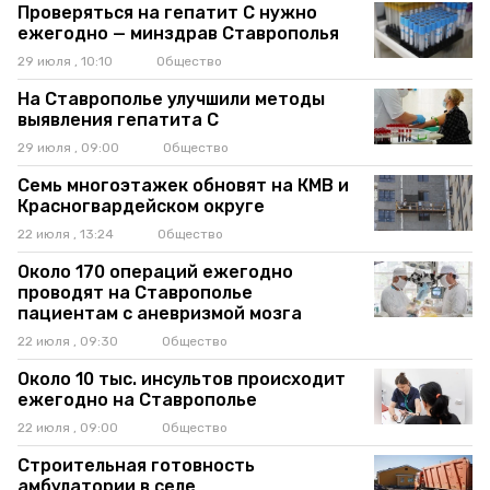
Проверяться на гепатит C нужно
ежегодно — минздрав Ставрополья
29 июля , 10:10
Общество
На Ставрополье улучшили методы
выявления гепатита C
29 июля , 09:00
Общество
Семь многоэтажек обновят на КМВ и
Красногвардейском округе
22 июля , 13:24
Общество
Около 170 операций ежегодно
проводят на Ставрополье
пациентам с аневризмой мозга
22 июля , 09:30
Общество
Около 10 тыс. инсультов происходит
ежегодно на Ставрополье
22 июля , 09:00
Общество
Строительная готовность
амбулатории в селе