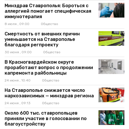
Минздрав Ставрополья: Бороться с
аллергией помогает специфическая
иммунотерапия
8 июля , 09:00
Общество
Смертность от внешних причин
уменьшается на Ставрополье
благодаря регпроекту
30 июня , 09:00
Общество
В Красногвардейском округе
проработают вопрос о продолжении
капремонта райбольницы
24 июня , 10:40
Общество
На Ставрополье снижается число
наркозависимых — минздрав региона
24 июня , 09:13
Общество
Около 600 тыс. ставропольцев
приняли участие в голосовании по
благоустройству