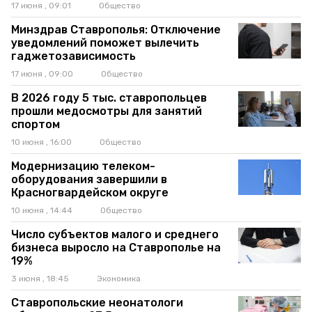
17 июня , 09:01
Общество
Минздрав Ставрополья: Отключение
уведомлений поможет вылечить
гаджетозависимость
17 июня , 09:00
Общество
В 2026 году 5 тыс. ставропольцев
прошли медосмотры для занятий
спортом
10 июня , 16:00
Общество
Модернизацию телеком-
оборудования завершили в
Красногвардейском округе
10 июня , 14:44
Общество
Число субъектов малого и среднего
бизнеса выросло на Ставрополье на
19%
3 июня , 18:45
Экономика
Ставропольские неонатологи