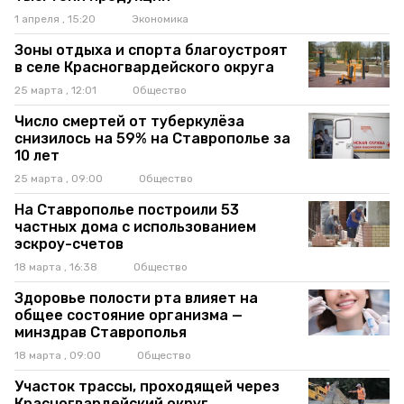
1 апреля , 15:20
Экономика
Зоны отдыха и спорта благоустроят
в селе Красногвардейского округа
25 марта , 12:01
Общество
Число смертей от туберкулёза
снизилось на 59% на Ставрополье за
10 лет
25 марта , 09:00
Общество
На Ставрополье построили 53
частных дома с использованием
эскроу-счетов
18 марта , 16:38
Общество
Здоровье полости рта влияет на
общее состояние организма —
минздрав Ставрополья
18 марта , 09:00
Общество
Участок трассы, проходящей через
Красногвардейский округ,