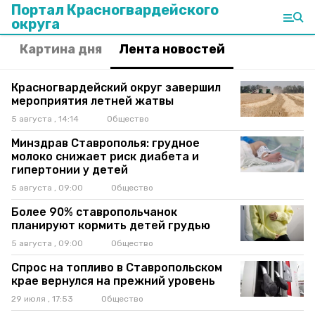
Портал Красногвардейского
округа
Картина дня
Лента новостей
Красногвардейский округ завершил
мероприятия летней жатвы
5 августа , 14:14
Общество
Минздрав Ставрополья: грудное
молоко снижает риск диабета и
гипертонии у детей
5 августа , 09:00
Общество
Более 90% ставропольчанок
планируют кормить детей грудью
5 августа , 09:00
Общество
Спрос на топливо в Ставропольском
крае вернулся на прежний уровень
29 июля , 17:53
Общество