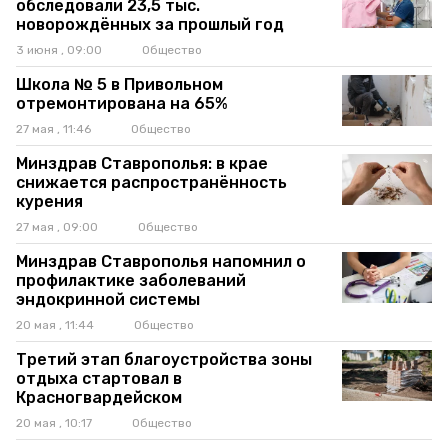
обследовали 23,5 тыс.
новорождённых за прошлый год
3 июня , 09:00
Общество
Школа № 5 в Привольном
отремонтирована на 65%
27 мая , 11:46
Общество
Минздрав Ставрополья: в крае
снижается распространённость
курения
27 мая , 09:00
Общество
Минздрав Ставрополья напомнил о
профилактике заболеваний
эндокринной системы
20 мая , 11:44
Общество
Третий этап благоустройства зоны
отдыха стартовал в
Красногвардейском
20 мая , 10:17
Общество