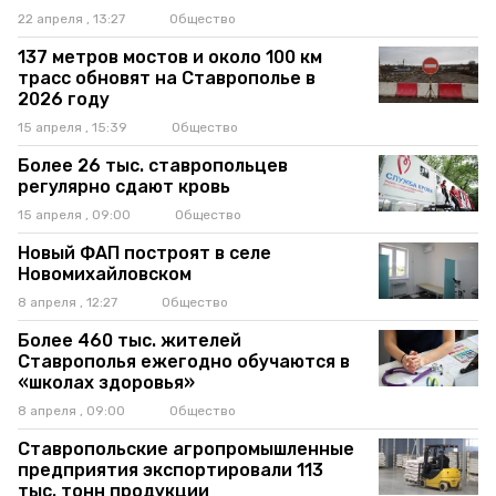
22 апреля , 13:27
Общество
137 метров мостов и около 100 км
трасс обновят на Ставрополье в
2026 году
15 апреля , 15:39
Общество
Более 26 тыс. ставропольцев
регулярно сдают кровь
15 апреля , 09:00
Общество
Новый ФАП построят в селе
Новомихайловском
8 апреля , 12:27
Общество
Более 460 тыс. жителей
Ставрополья ежегодно обучаются в
«школах здоровья»
8 апреля , 09:00
Общество
Ставропольские агропромышленные
предприятия экспортировали 113
тыс. тонн продукции