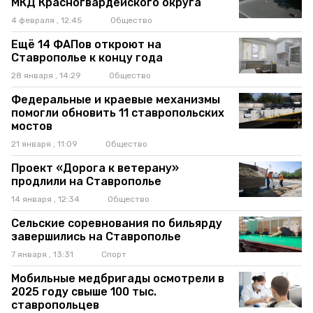
МКД Красногвардейского округа
4 февраля , 12:45
Общество
Ещё 14 ФАПов откроют на
Ставрополье к концу года
28 января , 14:29
Общество
Федеральные и краевые механизмы
помогли обновить 11 ставропольских
мостов
21 января , 11:09
Общество
Проект «Дорога к ветерану»
продлили на Ставрополье
14 января , 12:34
Общество
Сельские соревнования по бильярду
завершились на Ставрополье
7 января , 13:31
Спорт
Мобильные медбригады осмотрели в
2025 году свыше 100 тыс.
ставропольцев