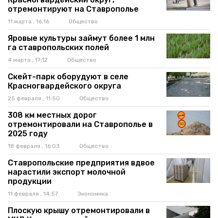
отремонтируют на Ставрополье
11 марта , 16:16
Общество
Яровые культуры займут более 1 млн
га ставропольских полей
4 марта , 17:12
Общество
Скейт-парк оборудуют в селе
Красногвардейского округа
25 февраля , 11:50
Общество
308 км местных дорог
отремонтировали на Ставрополье в
2025 году
18 февраля , 16:03
Общество
Ставропольские предприятия вдвое
нарастили экспорт молочной
продукции
11 февраля , 14:57
Экономика
Плоскую крышу отремонтировали в