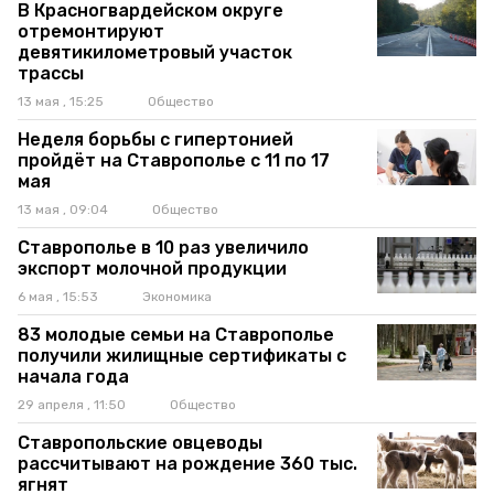
В Красногвардейском округе
отремонтируют
девятикилометровый участок
трассы
13 мая , 15:25
Общество
Неделя борьбы с гипертонией
пройдёт на Ставрополье с 11 по 17
мая
13 мая , 09:04
Общество
Ставрополье в 10 раз увеличило
экспорт молочной продукции
6 мая , 15:53
Экономика
83 молодые семьи на Ставрополье
получили жилищные сертификаты с
начала года
29 апреля , 11:50
Общество
Ставропольские овцеводы
рассчитывают на рождение 360 тыс.
ягнят