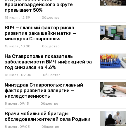
Красногвардейского округе
превышает 50%
15 июля , 12:39
Общество
ВПЧ — главный фактор риска
развития рака шейки матки —
минздрав Ставрополья
15 июля , 10:00
Общество
На Ставрополье показатель
заболеваемости ВИЧ-инфекцией за
год снизился на 4,6%
15 июля , 09:00
Общество
Минздрав Ставрополья: главный
фактор развития аллергии —
наследственность
8 июля , 09:15
Общество
Врачи мобильной бригады
обследовали жителей села Родыки
8 июля , 09:03
Общество